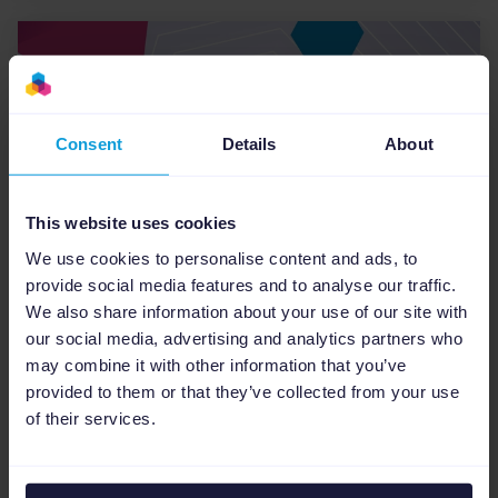
Consent
Details
About
This website uses cookies
We use cookies to personalise content and ads, to
Settore eCommerce
7
min
provide social media features and to analyse our traffic.
We also share information about your use of our site with
L' ecommerce trend 2023
our social media, advertising and analytics partners who
raccontato da Valeria Cipoletti
may combine it with other information that you’ve
Vuoi sapere quali sono le tendenze nell settore
provided to them or that they’ve collected from your use
ecommerce nel mercato Italiano? Valeria
of their services.
Cipolleti ripercorre la sua esperienza come Senior
Account Executive Italy per Channable...