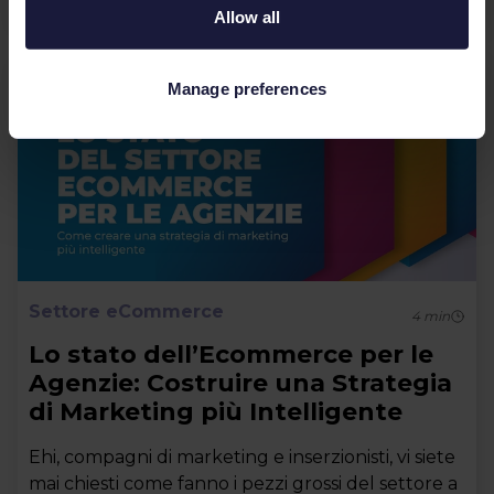
Allow all
Manage preferences
Settore eCommerce
4
min
Lo stato dell’Ecommerce per le
Agenzie: Costruire una Strategia
di Marketing più Intelligente
Ehi, compagni di marketing e inserzionisti, vi siete
mai chiesti come fanno i pezzi grossi del settore a