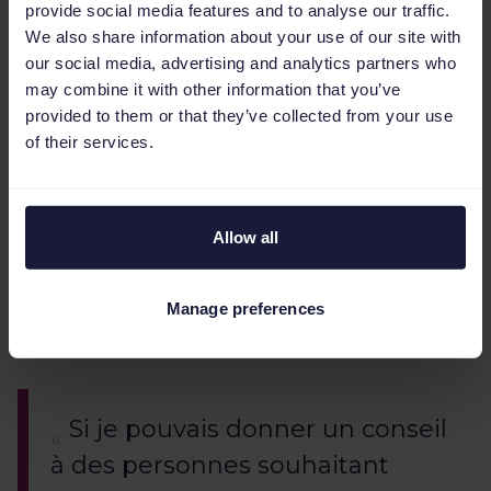
provide social media features and to analyse our traffic.
l’utilisation de Channable. Cela fait
We also share information about your use of our site with
d’ailleurs partie de notre roadmap à long
our social media, advertising and analytics partners who
terme, mais nous avons déjà commencé
may combine it with other information that you’ve
avec la partie SEA comme base de départ,
provided to them or that they’ve collected from your use
et maintenant, nous avançons sur d’autres
of their services.
leviers également, tels que
Facebook
et
DV360
”. Avec plus de
2 500 plateformes
sur
lesquelles diffuser ses produits, Channable
Allow all
offre aux agences marketing et e-
commerçants des possibilités infinies pour
Manage preferences
accroître leur visibilité en ligne et générer
davantage de ventes.
Si je pouvais donner un conseil
à des personnes souhaitant