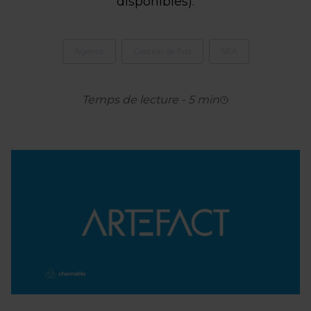
disponibles).
Agence
Gestion de flux
SEA
Temps de lecture
-
5
min