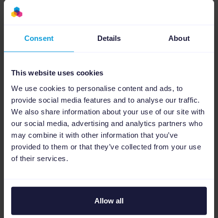
Qu'il s'agisse de questions simples ou de
problèmes complexes, notre équipe d'assistance
dédiée est là pour vous aider tout au long du
Consent
Details
About
processus.
Échanger avec un expert
This website uses cookies
We use cookies to personalise content and ads, to
provide social media features and to analyse our traffic.
We also share information about your use of our site with
our social media, advertising and analytics partners who
may combine it with other information that you’ve
Tarification évolutive
provided to them or that they’ve collected from your use
of their services.
Choisissez le forfait qui convient à votre
entreprise. Choisissez un abonnement mensuel
sans engagement pour avoir toujours l’esprit
tranquille et développer votre activité à votre
Allow all
façon.