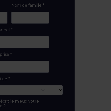
Nom de famille
*
onnel
*
prise
*
itué ?
écrit le mieux votre
e ?