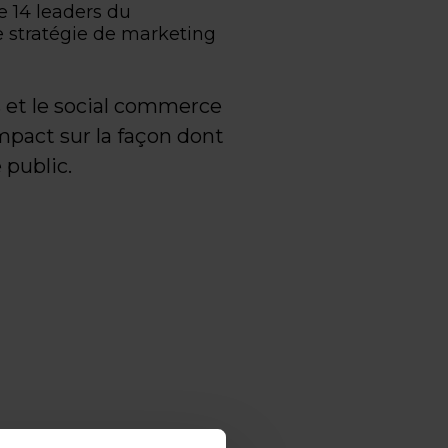
e 14 leaders du
e stratégie de marketing
 et le social commerce
mpact sur la façon dont
 public.