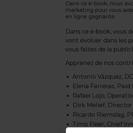
Dans ce e-book, nous avo
marketing pour vous aide
en ligne gagnante.
Dans ce e-book, vous d
vont évoluer dans les 
vous faites de la publi
Apprenez de nos contri
Antonio Vázquez, DC
Elena Ferreras, Pai
Rafael Lojo, Operat
Dirk Melief, Directo
Ricardo Riemslag, P
Timo Fleer, Chief In