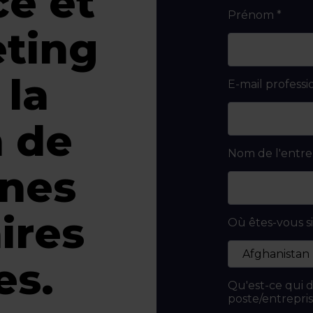
e et
Prénom
*
ting
 la
E-mail professi
n de
Nom de l'entre
nes
ires
Où êtes-vous s
es.
Qu'est-ce qui d
poste/entrepris