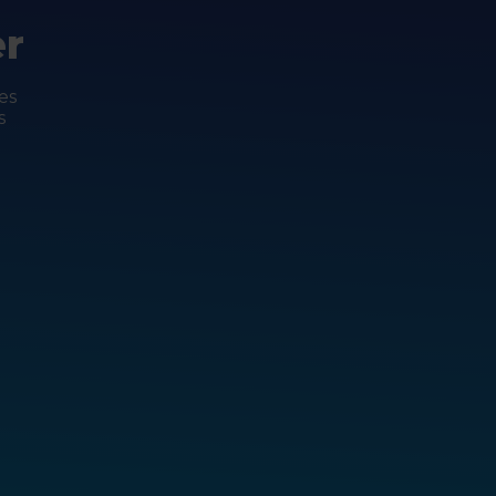
er
es
s