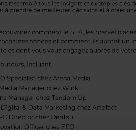
ns rassemblé tous les insights et exemples clés d
r à prendre de meilleures décisions et à créer un
écouvrirez comment le SEA, les marketplaces
prochaines années et comment ils auront un i
cité et dont vous vous engagez auprès de votre
buteurs, incluant
O Specialist chez Arena Media
d Media Manager chez Wink
ions Manager chez Tandem Up
r Digital & Data Marketing chez Artefact
PC Director chez Dentsu
novation Officer chez ZEO