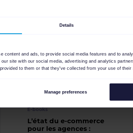
under chez ClickBoost
ess Developer chez Feed Manager
ief Operating Officer chez Qwamplify
Details
o-Founder chez Stride Up
ead Digital Advertising chez Dreifive
under chez Bluebird
e content and ads, to provide social media features and to analy
 Advertising Manager chez Filoblu
 our site with our social media, advertising and analytics partn
er chez SavvyRevenue
 provided to them or that they’ve collected from your use of their
Manage preferences
E-books
L’état du e-commerce
pour les agences :