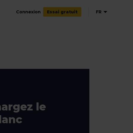
Connexion
FR
Essai gratuit
EN
NL
DE
ES
IT
argez le
blanc