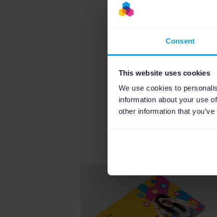
Scott Beveridge, Fo
Johann Lucas, Busin
Valentin Quelard, Ch
Consent
Matthieu Baldeck, C
Roman Braun, Team L
This website uses cookies
Henry Mäkelä, Co-Fo
We use cookies to personalis
Alvise Corba, Senior
information about your use of
Andrew Lolk, Found
other information that you’ve