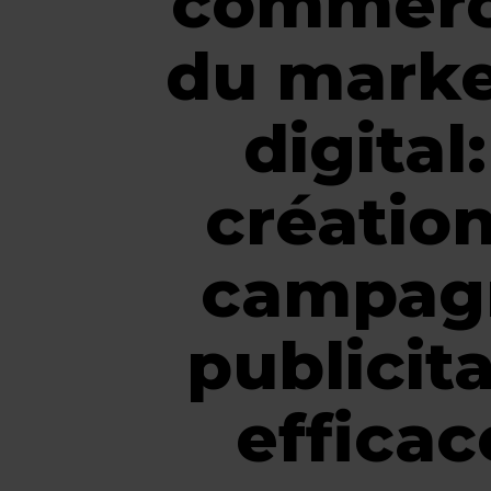
commerc
du marke
digital:
créatio
campag
publicita
efficac