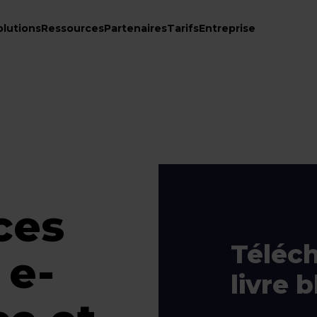
olutions
Ressources
Partenaires
Tarifs
Entreprise
ces
Téléch
 e-
livre 