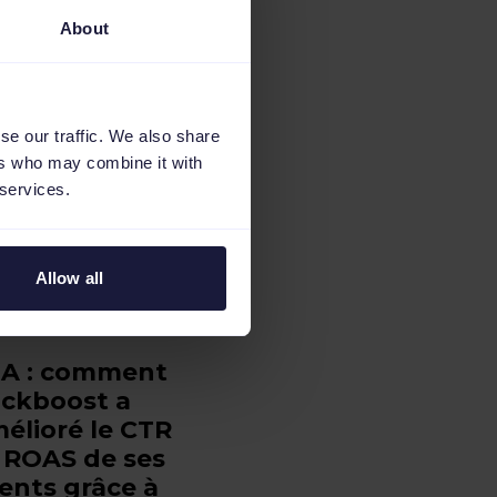
About
se our traffic. We also share
ers who may combine it with
 services.
Allow all
A : comment
ickboost a
élioré le CTR
 ROAS de ses
ients grâce à