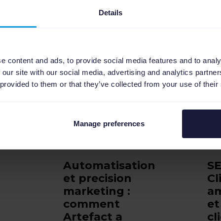
Details
e content and ads, to provide social media features and to analy
 our site with our social media, advertising and analytics partn
 provided to them or that they’ve collected from your use of their
Manage preferences
Automatisation
SE
et precision
Cl
marketing :
am
comment
et
Artefact a
cl