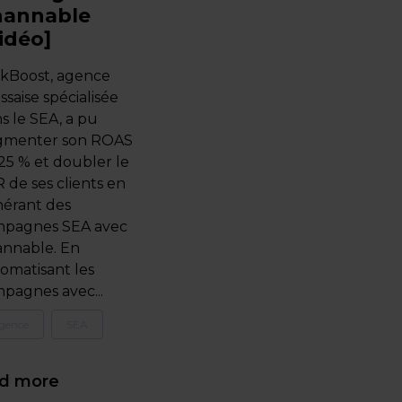
hannable
idéo]
ckBoost, agence
ssaise spécialisée
s le SEA, a pu
gmenter son ROAS
25 % et doubler le
 de ses clients en
érant des
mpagnes SEA avec
nnable. En
omatisant les
pagnes avec...
gence
SEA
d more