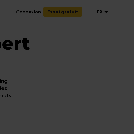
Connexion
FR
Essai gratuit
ert
EN
DE
ES
ing
des
 mots