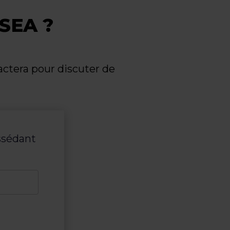
 SEA ?
actera pour discuter de
ssédant