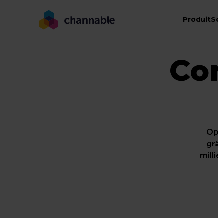
Produit
S
Co
Op
gr
mill