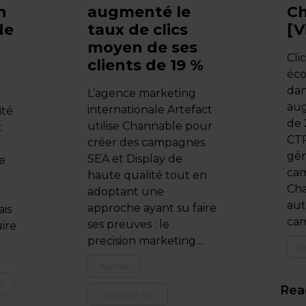
n
augmenté le
C
de
taux de clics
[V
moyen de ses
Cli
clients de 19 %
éco
dan
L’agence marketing
au
internationale Artefact
ité
de 
utilise Channable pour
t
CTR
créer des campagnes
gén
SEA et Display de
e
ca
haute qualité tout en
u
Cha
adoptant une
aut
approche ayant su faire
ais
cam
ses preuves : le
ire
precision marketing....
A
Agence
A
Rea
Gestion de flux