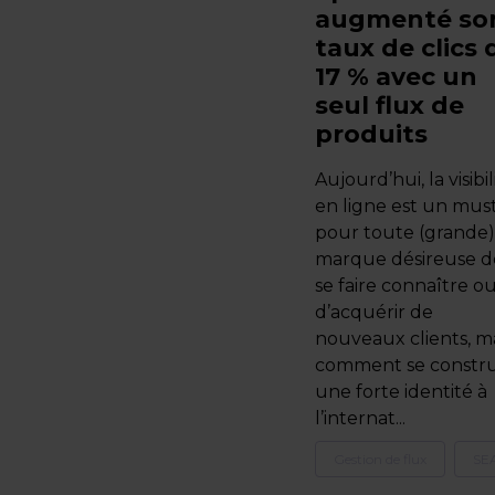
augmenté so
taux de clics 
17 % avec un
seul flux de
produits
Aujourd’hui, la visibil
en ligne est un mus
pour toute (grande)
marque désireuse d
se faire connaître o
d’acquérir de
nouveaux clients, m
comment se constru
une forte identité à
l’internat...
Gestion de flux
SE