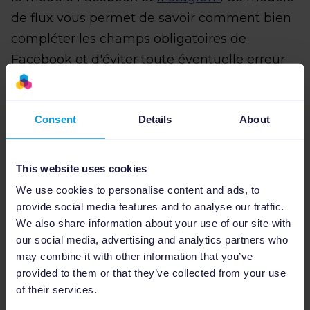
de flux vous permet de savoir comment bien
compléter les champs obligatoires de
Facebook et d'éviter toute éventuelle erreur
qui empêcherait vos annonces de fonctionner
correctement.
Consent
Details
About
This website uses cookies
Des publicités optimisées pour de
We use cookies to personalise content and ads, to
meilleurs résultats
provide social media features and to analyse our traffic.
We also share information about your use of our site with
Utilisez les règles puissantes de Channable
our social media, advertising and analytics partners who
may combine it with other information that you’ve
pour optimiser, enrichir et filtrer vos données
provided to them or that they’ve collected from your use
produits. Avec Channable, vous avez le
of their services.
pouvoir de vous assurer que vos données