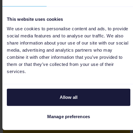
This website uses cookies
We use cookies to personalise content and ads, to provide
social media features and to analyse our traffic. We also
Nos derniers contenus et
share information about your use of our site with our social
meilleures pratiques pour
media, advertising and analytics partners who may
l'intégration d'Instagram.
combine it with other information that you’ve provided to
them or that they’ve collected from your use of their
services.
Suivez les meilleures pratiques et
obtenez des Insights sur l'optimisation
du catalogue de produits Instagram.
Allow all
Manage preferences