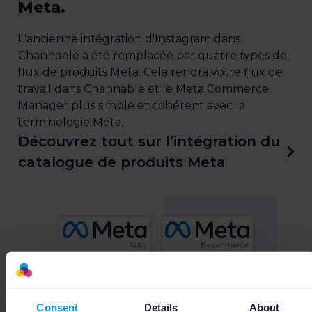
Meta.
L'ancienne intégration d'Instagram dans
Channable a été remplacée par quatre types de
flux de produits Meta. Cela rendra votre flux de
travail dans Channable et le Meta Commerce
Manager plus simple et cohérent avec la
terminologie Meta.
Découvrez tout sur l’intégration du
catalogue de produits Meta
Consent
Details
About