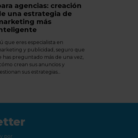
para agencias: creación
de una estrategia de
marketing más
inteligente
ú que eres especialista en
arketing y publicidad, seguro que
e has preguntado más de una vez,
cómo crean sus anuncios y
estionan sus estrategias...
etter
y por