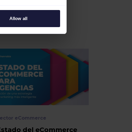
Allow all
ector eCommerce
Estado del eCommerce