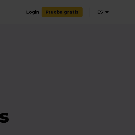
Login
ES
Prueba gratis
EN
DE
FR
s