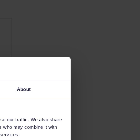
About
se our traffic. We also share
ers who may combine it with
 services.