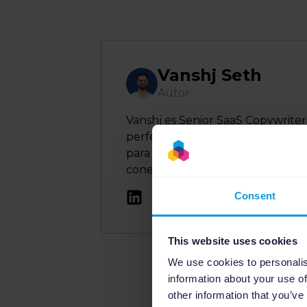
Vanshj Seth
Autor
Vanshj es Senior SaaS Copywriter
perfeccionando su especialidad. 
para no dejar nunca de mejorar. 
conecta con personas de todo el 
Consent
This website uses cookies
We use cookies to personalis
Leer en otros idiomas:
E
information about your use of
other information that you’ve