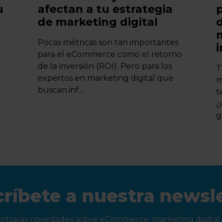
u
afectan a tu estrategia
de marketing digital
Pocas métricas son tan importantes
para el eCommerce como el retorno
de la inversión (ROI). Pero para los
T
expertos en marketing digital que
m
buscan inf...
t
¿
g
ríbete a nuestra newsl
ntrarás novedades sobre eCommerce, marketing digital 