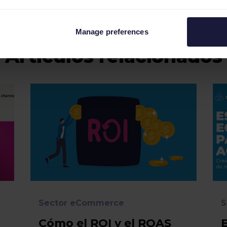
Manage preferences
Artículos relacionados
Sector eCommerce
S
Cómo el ROI y el ROAS