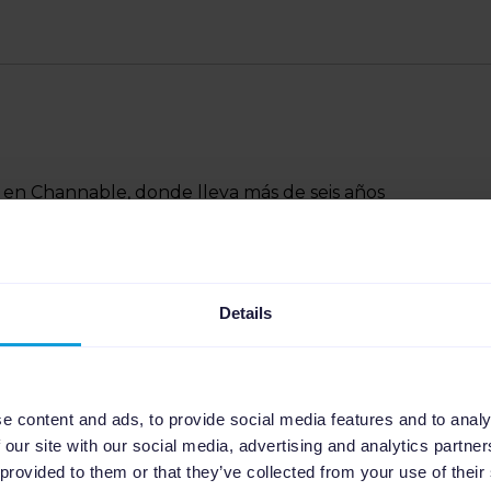
 en Channable, donde lleva más de seis años
Como exdeportista, entiende la dedicación necesaria
Motivado por ayudar a otros a alcanzar su potencial,
mundo a través de su escritura.
Details
e content and ads, to provide social media features and to analy
N
,
DE
,
FR
.
 our site with our social media, advertising and analytics partn
 provided to them or that they’ve collected from your use of their