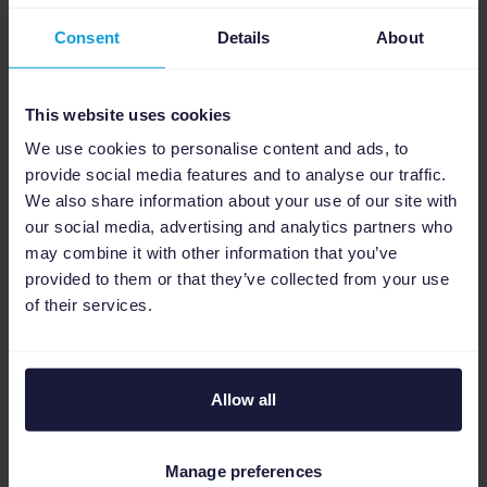
siempre son necesarias y beneficiosas si las
Consent
Details
About
hacemos bien. En caso de no saber hacer una
buena campaña de PPC, porque seamos
This website uses cookies
sinceros, es algo complicado, podemos
We use cookies to personalise content and ads, to
recurrir a herramientas o apps gratuitas que
provide social media features and to analyse our traffic.
nos ayuden con estas inversiones en
We also share information about your use of our site with
obtención de tráfico pagado
.
our social media, advertising and analytics partners who
may combine it with other information that you’ve
provided to them or that they’ve collected from your use
of their services.
Sales Conversion Rate o Tasa de
conversión de ventas
Allow all
Este es el dato estrella, el que nos indica a fin
de cuentas la
rentabilidad de nuestro
Manage preferences