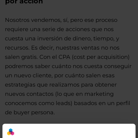
por acción
Nosotros vendemos, sí, pero ese proceso
requiere una serie de acciones que nos
cuesta una inversión de dinero, tiempo, y
recursos. Es decir, nuestras ventas no nos
salen gratis. Con el CPA (cost per acquisition)
podremos saber cuánto nos cuesta conseguir
un nuevo cliente, por cuánto salen esas
estrategias que realizamos para obtener
nuevos contactos (lo que en marketing
conocemos como leads) basados en un perfil
de buyer persona.
Veremos el impacto real de nuestras
campañas de pago en publicidad, que casi