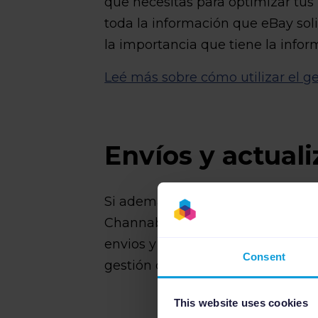
que necesitas para optimizar tus
toda la información que eBay solic
la importancia que tiene la info
Leé más sobre cómo utilizar el g
Envíos y actual
Si además escoges la
gestión de
Channable, verás que Channable 
envios y stock entre tu tienda onl
Consent
gestión de todos los pedidos.
This website uses cookies