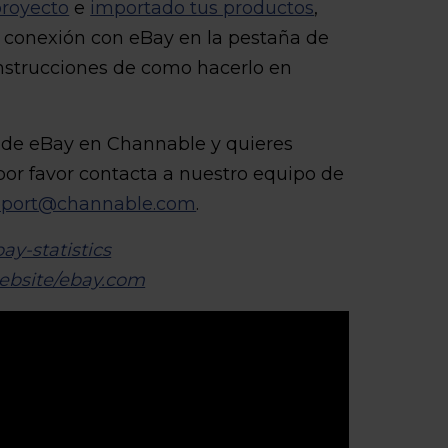
proyecto
e
importado tus productos
,
 conexión con eBay en la pestaña de
instrucciones de como hacerlo en
ón de eBay en Channable y quieres
por favor contacta a nuestro equipo de
pport@channable.com
.
ay-statistics
ebsite/ebay.com