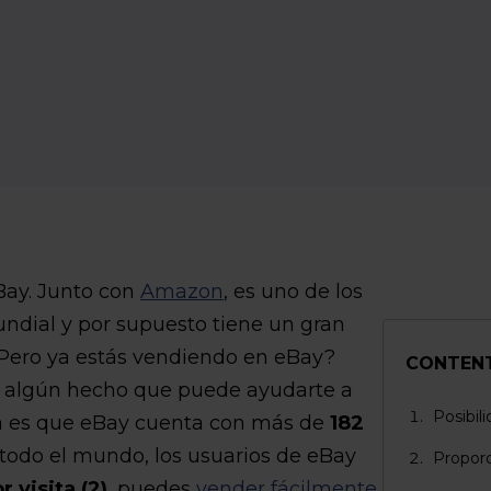
Bay. Junto con
Amazon
, es uno de los
ndial y por supuesto tiene un gran
 ¿Pero ya estás vendiendo en eBay?
CONTEN
ro algún hecho que puede ayudarte a
Posibil
ta es que eBay cuenta con más de
182
todo el mundo, los usuarios de eBay
Proporc
 visita (2)
, puedes
vender fácilmente