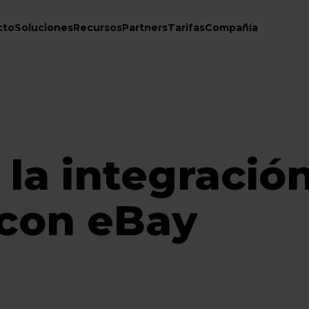
cto
Soluciones
Recursos
Partners
Tarifas
Compañía
la integració
 con eBay