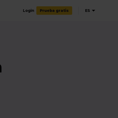
Login
ES
Prueba gratis
EN
NL
DE
FR
n