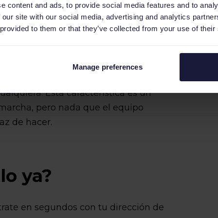
e content and ads, to provide social media features and to analy
perfiles en eBay?
 our site with our social media, advertising and analytics partn
 provided to them or that they’ve collected from your use of their
rece la flexibilidad que necesitas para
entras vendes tus productos. Esto
Manage preferences
r tus productos a un solo perfil de
ualquiera. Esta característica es un
marcha, pero nada que el equipo
az de hacer.
lo ya?
strate en segundos con tu dirección de