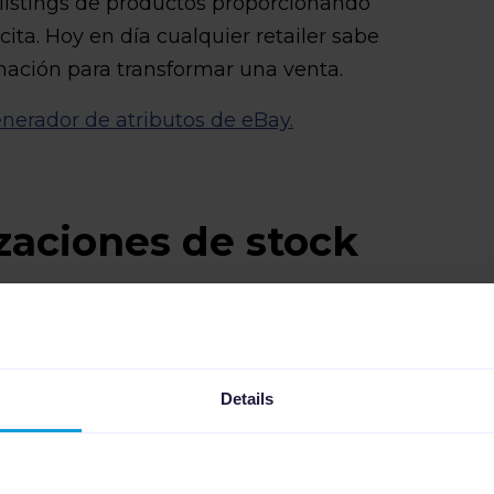
 listings de productos proporcionando
ita. Hoy en día cualquier retailer sabe
rmación para transformar una venta.
enerador de atributos de eBay.
izaciones de stock
 pedidos
con eBay a través de
mandará las actualizaciones de
ine y eBay. Esto te ayudará a agilizar la
Details