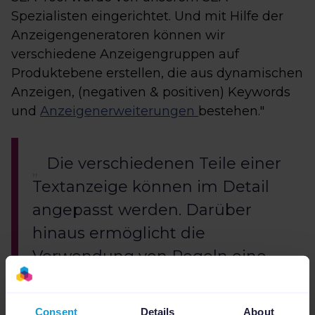
Spezialisten eingerichtet. Und mit Hilfe der
Anzeigengeneratoren können wir
verschiedene Anzeigengruppen auf
Produktebene erstellen, die aus dynamischen
Anzeigen, (negativen & positiven) Keywords
und
Anzeigenerweiterungen
bestehen."
Die verschiedenen Teile einer
Textanzeige können im Detail
angepasst werden. Darüber
hinaus ermöglicht die
Verwendung von Regeln eine
einfache Auswahl der richtigen
Produktinformationen.
Consent
Details
About