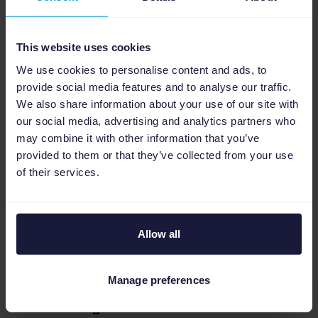
This website uses cookies
Das Resultat
We use cookies to personalise content and ads, to
provide social media features and to analyse our traffic.
Das Channable SEA-Tool ermöglicht es der
We also share information about your use of our site with
Sportmarke Protest, Anzeigen zu erstellen,
our social media, advertising and analytics partners who
die viel relevanter für die spezifischen
may combine it with other information that you’ve
Suchbegriffe ihrer Produkte sind. Dies hat
provided to them or that they’ve collected from your use
nicht nur zu einer
Erhöhung der CTR um 17%
of their services.
geführt, sondern auch zu einer besseren
Benutzererfahrung. Potenzielle Kunden
finden durch die relevanten Ads schneller,
Allow all
was sie suchen. "Besucher landen jetzt direkt
auf der Seite des gesuchten Produkts, anstatt
Manage preferences
auf unserer Homepage. Das ist der Grund für
die
Erhöhung unserer Conversion Rate
”, so