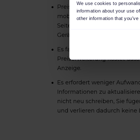
We use cookies to personalis
Preiserweiterungen werden s
information about your use of
mobilen Geräten gut angezeigt
other information that you’ve
Seiten, zu denen die Preiser
Geräte optimiert sind!
Es fallen keine zusätzlichen K
Preiserweiterung kostet dasse
Anzeige.
Es erfordert weniger Aufwan
Informationen zu aktualisier
nicht neu schreiben, Sie füg
und verlieren dadurch keine L