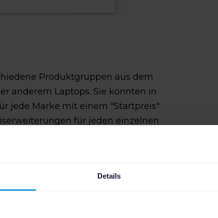
erschiedene Produktgruppen aus dem
ter anderem Laptops. Sie könnten in
ür jede Marke mit einem "Startpreis"
iserweiterungen für jeden einzelnen
n Aktionspreis definieren. Sie haben
sch und granular arbeiten, wie Sie
Details
en