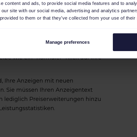
e content and ads, to provide social media features and to analy
owohl auf dem Desktop als auch auf
 our site with our social media, advertising and analytics partn
. Tipp: Stellen Sie sicher, dass die
 provided to them or that they’ve collected from your use of their
weiterungen führen, auch für mobile
Manage preferences
osten an. Ein Klick auf eine
lbe wie ein "normaler" Klick auf Ihre
d, Ihre Anzeigen mit neuen
en. Sie müssen Ihren Anzeigentext
en lediglich Preiserweiterungen hinzu
eistungsstatistiken.