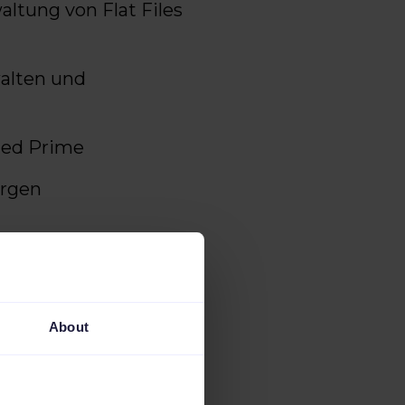
ltung von Flat Files
walten und
lled Prime
argen
e bremsen das
About
m starken Fokus auf
ding gehörten zu den