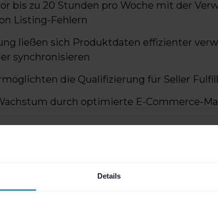
or bis zu 20 Stunden pro Woche mit der Verwa
n Listing-Fehlern
ng ließen sich Produktdaten effizienter ver
ler synchronisieren
möglichten die Qualifizierung für Seller Fulfi
 Wachstum durch optimierte E-Commerce-M
rderung: Manuelle Prozess
Wachstum
Details
glich als Direct-to-Consumer-Marke mit eine
p. Influencer-Marketing und Community-Buil