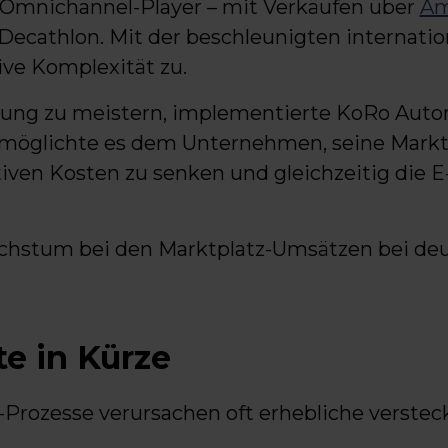
 Omnichannel-Player – mit Verkäufen über
Am
 Decathlon. Mit der beschleunigten internat
ive Komplexität zu.
rung zu meistern, implementierte KoRo Auto
rmöglichte es dem Unternehmen, seine Markt
rativen Kosten zu senken und gleichzeitig di
chstum bei den Marktplatz-Umsätzen bei deut
e in Kürze
-Prozesse verursachen oft erhebliche verstec