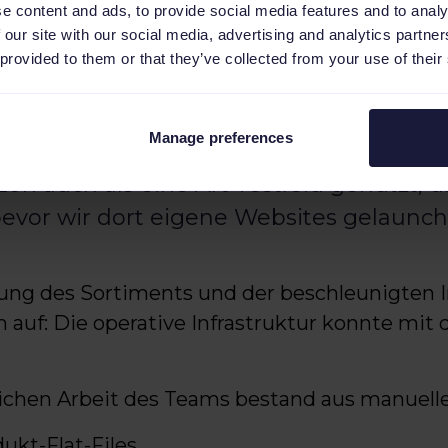
streibern.
e content and ads, to provide social media features and to analy
 our site with our social media, advertising and analytics partn
och schnell zu einem strategischen Vertrieb
 provided to them or that they’ve collected from your use of their
 KoRo, neue Kundengruppen zu erschließen u
Sebastian Thalheim, Product Manager bei KoRo
Manage preferences
n auch als eine Art Testfeld genutzt, 
bevor wir dort eigene Websites gelaunch
ung des Sortiments und der beschleunigten I
m auf: Die operative Infrastruktur konnte m
glichen Arbeit des Teams bestand aus manuell
ukt-Flat-Files