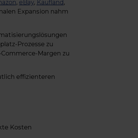
azon
,
eBay
,
Kaufland
,
ionalen Expansion nahm
matisierungslösungen
platz-Prozesse zu
e E-Commerce-Margen zu
lich effizienteren
kte Kosten