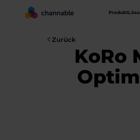
Produkt
Lös
Zurück
KoRo M
Optim