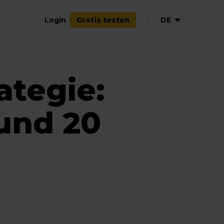
Login
DE
Gratis testen
EN
FR
ategie:
und 20