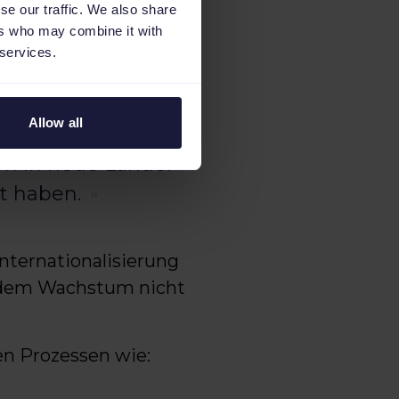
se our traffic. We also share
ers who may combine it with
skanal. Insbesondere
 services.
nd internationale
, erklärt:
Allow all
um in neue Länder
t haben.
nternationalisierung
it dem Wachstum nicht
en Prozessen wie: