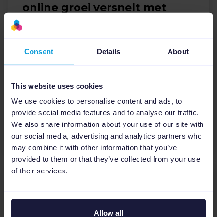
online groei versnelt met
Channable
Tuinmeubelshop optimaliseerde zijn e-
commerce operatie met Channable’s Feed
Consent
Details
About
Management, SEA Tool en Marktplaats-
integraties — voor efficiëntere processen,
This website uses cookies
actuele advertenties en een hogere ROAS....
We use cookies to personalise content and ads, to
SEA
Webshop
provide social media features and to analyse our traffic.
We also share information about your use of our site with
Lees verder
our social media, advertising and analytics partners who
may combine it with other information that you’ve
provided to them or that they’ve collected from your use
of their services.
Allow all