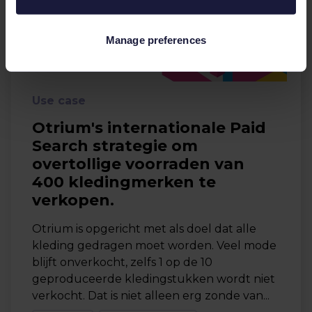
Manage preferences
Use case
Otrium's internationale Paid
Search strategie om
overtollige voorraden van
400 kledingmerken te
verkopen.
Otrium is opgericht met als doel dat alle
kleding gedragen moet worden. Veel mode
blijft onverkocht, zelfs 1 op de 10
geproduceerde kledingstukken wordt niet
verkocht. Dat is niet alleen erg zonde van...