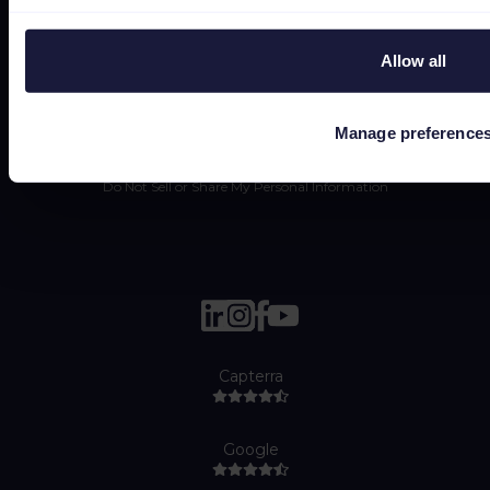
Data security
Subprocessors
Allow all
Bug bounty
Cookie policy
Manage preference
Job Applicant Privacy Policy
Do Not Sell or Share My Personal Information
Capterra
Google