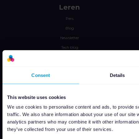
Leren
Pers
Blog
Newsletter
Tech blog
Use cases
Channable Academy
Consent
Details
MVO
Resources
This website uses cookies
Werken bij
We use cookies to personalise content and ads, to provide s
traffic. We also share information about your use of our site 
Status
analytics partners who may combine it with other information 
Algemene voorwaarden
they’ve collected from your use of their services.
Privacyverklaring