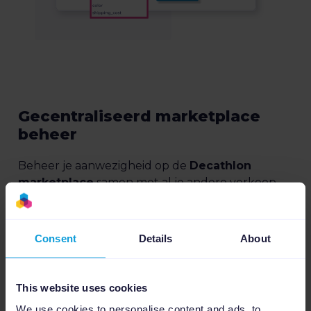
Gecentraliseerd marketplace
beheer
Beheer je aanwezigheid op de
Decathlon
marketplace
samen met al je andere verkoop-
en marketingkanalen. Dankzij één centraal
platform waarborg je een consistente
merkuitstraling en kun je groeien zonder dat het
Consent
Details
About
je extra tijd kost.
This website uses cookies
We use cookies to personalise content and ads, to