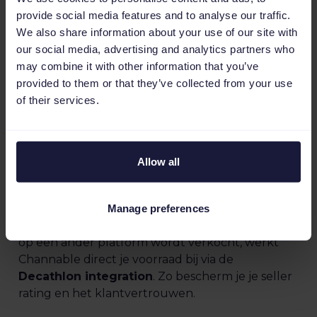
provide social media features and to analyse our traffic.
We also share information about your use of our site with
our social media, advertising and analytics partners who
may combine it with other information that you’ve
provided to them or that they’ve collected from your use
of their services.
Automatische voorraad- en
Allow all
prijssynchronisatie
Voorkom ontevreden klanten door out-of-stock
Manage preferences
bestellingen. Wanneer een item in je webshop of
op een ander platform wordt verkocht, werkt
Channable direct je voorraad bij via de
Decathlon integration
. Zo bescherm je je seller
rating en het klantvertrouwen.