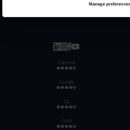
Manage preference
Job Applicant Privacy Policy
Do Not Sell or Share My Personal Information
Capterra
Google
G2
OMR