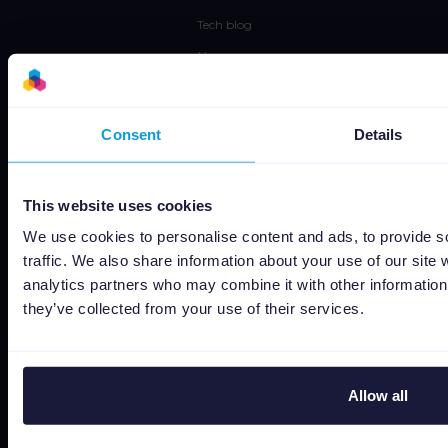
Tech blog
Use cases
Channable Academy
MVO
Consent
Details
Resources
This website uses cookies
Werken bij
We use cookies to personalise content and ads, to provide s
Status
traffic. We also share information about your use of our site 
Algemene voorwaarden
analytics partners who may combine it with other information 
they’ve collected from your use of their services.
Privacyverklaring
Data security
Subprocessors
Allow all
Bug bounty
Cookie policy