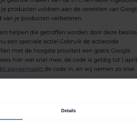
 je gebruik maken van de in Channable ingebou
f je producten voldoen aan de vereisten van Goog
d van je producten verbeteren.
ers helpen die getroffen worden door deze beslis
 een speciale actie! Gebruik de actiecode
ullen met de hoogste prioriteit een gratis Google
ees hier wel snel mee, de code is geldig tot 1 apri
ebt aangemaakt
de code in, en wij nemen zo snel
pnemen als je meer wil weten over bovenstaande, 
 onze tool.
Details
tiecode is alleen geldig voor Prestashop, Magent