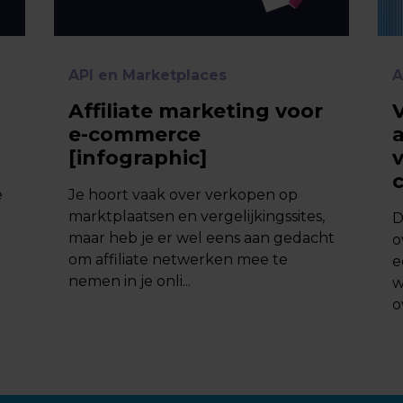
API en Marketplaces
A
Affiliate marketing voor
e-commerce
[infographic]
v
e
Je hoort vaak over verkopen op
marktplaatsen en vergelijkingssites,
D
maar heb je er wel eens aan gedacht
o
om affiliate netwerken mee te
een
nemen in je onli...
w
o