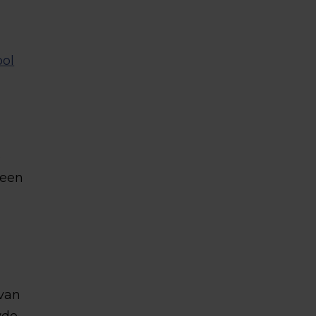
ool
e
 een
 van