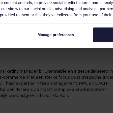
 actie geldt alleen voor nieuwe klanten en is
e content and ads, to provide social media features and to analy
llen van een Google Shopping feed of een Google
 our site with our social media, advertising and analytics partn
ctie is geldig tot 1 april 2018.
 provided to them or that they’ve collected from your use of their
Manage preferences
ctmarketingmanager bij Channable en is gespecialiseerd i
-commerce. Met een sterke focus op strategische groei
Jill haar expertise in feedmanagement, PPC en DACH-
te helpen floreren. Ze maakt complexe productdata en
lijk en winstgevend voor klanten.