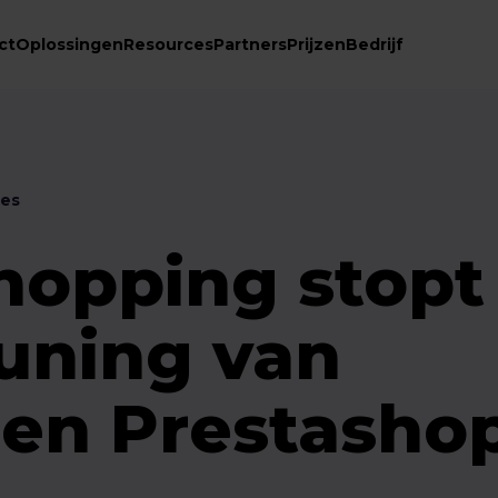
ct
Oplossingen
Resources
Partners
Prijzen
Bedrijf
ces
hopping stopt
uning van
en Prestasho