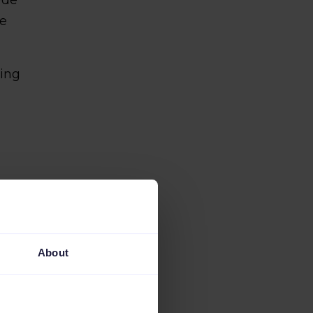
wde
le
sing
l
of
About
o en