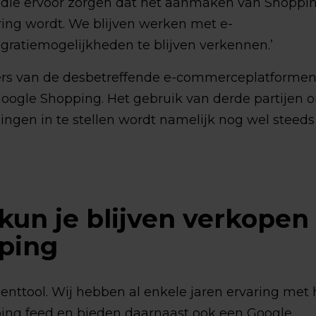
 die ervoor zorgen dat het aanmaken van Shoppi
ing wordt. We blijven werken met e-
atiemogelijkheden te blijven verkennen.’
kers van de desbetreffende e-commerceplatforme
oogle Shopping. Het gebruik van derde partijen 
ingen in te stellen wordt namelijk nog wel steeds
un je blijven verkopen
ping
ttool. Wij hebben al enkele jaren ervaring met 
ing feed en bieden daarnaast ook een Google