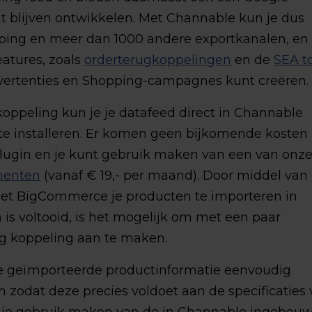
t blijven ontwikkelen. Met Channable kun je dus
ping en meer dan 1000 andere exportkanalen, en
atures, zoals
orderterugkoppelingen
en de
SEA t
ertenties en Shopping-campagnes kunt creëren.
oppeling kun je je datafeed direct in Channable
 te installeren. Er komen geen bijkomende kosten
e plugin en je kunt gebruik maken van een van onz
menten
(vanaf € 19,- per maand). Door middel van
met BigCommerce je producten te importeren in
is voltooid, is het mogelijk om met een paar
g koppeling aan te maken.
de geïmporteerde productinformatie eenvoudig
en zodat deze precies voldoet aan de specificaties