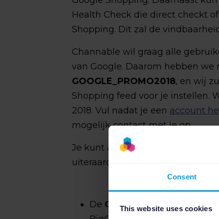
Google Shopping. Daarnaast kun
Health Check die direct checkt o
Shopping. Dit zal de vindbaarhei
Channable wil graag alle gebruik
van Google. Daarom hebben we nu
GOOGLE_PROMO2018
, en wij z
Shopping feed voor je instellen. W
2018. Vul nadat je een
account h
mogelijk contact met je op.
Je kunt altijd contact met ons o
uiteraard met andere vragen over
Consent
De
GOOGLE_PROMO2018
ac
This website uses cookies