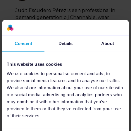
Judit Escudero Pérez is een professional in
demand generation bij Channable, waar
ze voorheen marketingmanager voor
Spanje was. Ze is gespecialiseerd in het
ontwikkelen en optimaliseren van
Consent
Details
About
marketingstrategieën om gekwalificeerde
leads en groei te stimuleren, met een
focus op de Spaanse markt. Judit helpt
This website uses cookies
online marketingbureaus en
adverteerders de feedmanagementtool
We use cookies to personalise content and ads, to
van Channable te gebruiken voor taken
provide social media features and to analyse our traffic.
zoals marktpositionering, het genereren
We also share information about your use of our site with
van dynamische tekstadvertenties en
our social media, advertising and analytics partners who
datagestuurde synchronisatie.
may combine it with other information that you’ve
provided to them or that they’ve collected from your use
of their services.