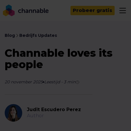
Probeer gratis
Blog
Bedrijfs Updates
Channable loves its
people
20 november 2025
Leestijd
-
3
min
Judit Escudero Perez
Author