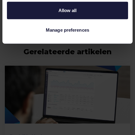
Allow all
Lees in andere talen:
EN
,
DE
,
FR
,
ES
.
Manage preferences
Gerelateerde artikelen