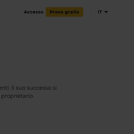
Accesso
IT
Prova gratis
EN
NL
FR
nti. Il suo successo si
 proprietario.