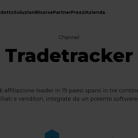
odotto
Soluzioni
Risorse
Partner
Prezzi
Azienda
Channel
Tradetracker
affiliazione leader in 19 paesi sparsi in tre contine
filiati e venditori, integrate da un potente software