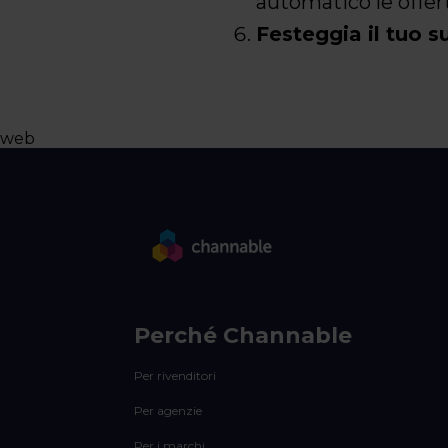
automatico le offert
Festeggia il tuo 
web
Perché Channable
Per rivenditori
Per agenzie
Per i marchi