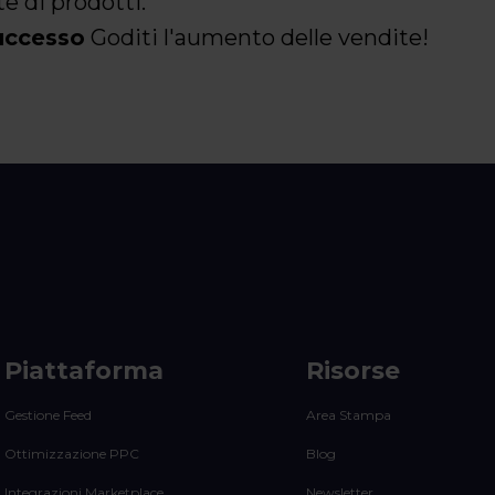
e di prodotti.
successo
Goditi l'aumento delle vendite!
Piattaforma
Risorse
Gestione Feed
Area Stampa
Ottimizzazione PPC
Blog
Integrazioni Marketplace
Newsletter