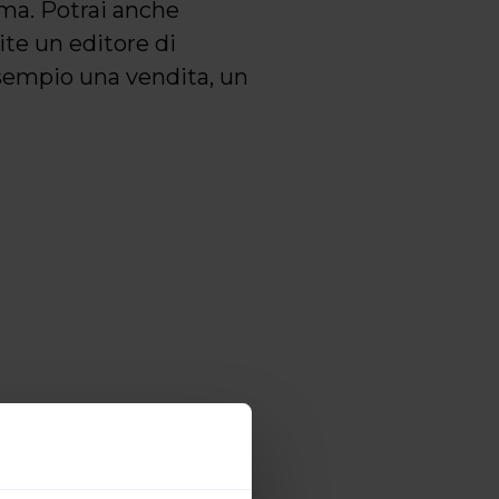
orma. Potrai anche
te un editore di
esempio una vendita, un