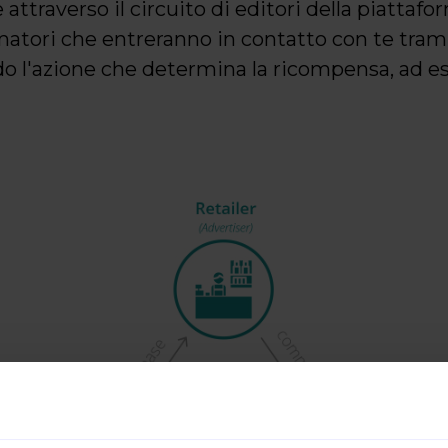
e attraverso il circuito di editori della piattaf
atori che entreranno in contatto con te trami
do l'azione che determina la ricompensa, ad 