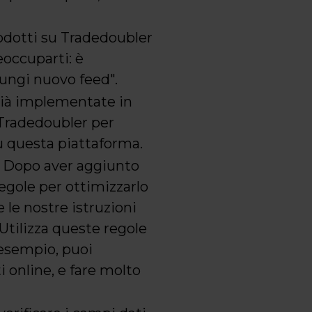
odotti su Tradedoubler
occuparti: è
iungi nuovo feed".
già implementate in
 Tradedoubler per
su questa piattaforma.
Dopo aver aggiunto
egole per ottimizzarlo
e le nostre istruzioni
Utilizza queste regole
d esempio, puoi
 online, e fare molto