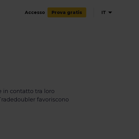
Accesso
IT
Prova gratis
EN
 in contatto tra loro
i Tradedoubler favoriscono