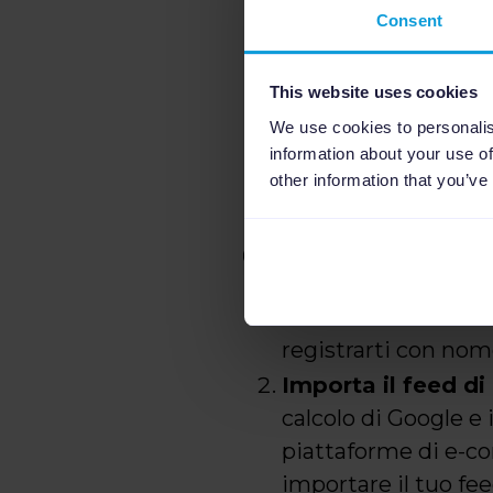
Consent
This website uses cookies
We use cookies to personalis
information about your use of
other information that you’ve
Come iniziare
Crea un account 
registrarti con nome
Importa il feed di
calcolo di Google e 
piattaforme di e-co
importare il tuo feed