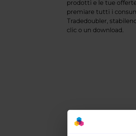
prodotti e le tue offert
premiare tutti i consum
Tradedoubler, stabilen
clic o un download.