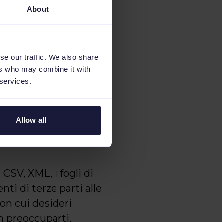
About
se our traffic. We also share
ers who may combine it with
 services.
in Channable
Allow all
i secondi: devi solo
SV, XML, i fogli di
nti di terze parti alle
on cui desideri
on preoccuparti,