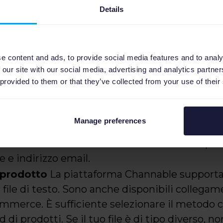
Details
e content and ads, to provide social media features and to analy
 our site with our social media, advertising and analytics partn
 provided to them or that they’ve collected from your use of their
 a utilizzare Tradedoubler 
Manage preferences
Channable
Per creare un account bastano poch
 e indirizzo email.
 prodotto
La piattaforma Channable supporta C
i file di testo. Sono anche disponibili collegame
mmerce. È sufficiente selezionare il metodo c
 di prodotti. Se il tuo file è di tipo diverso, n