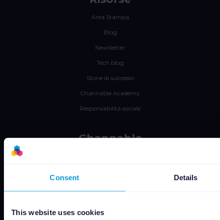
Area Stampa
Blog
Newsletter
Tech blog
Storie di successo
Channable Academy
Responsabilità sociale
Channable
Lavora con noi
Statuto
Consent
Details
Termini e condizioni
Informativa sulla privacy
This website uses cookies
Sicurezza dei dati