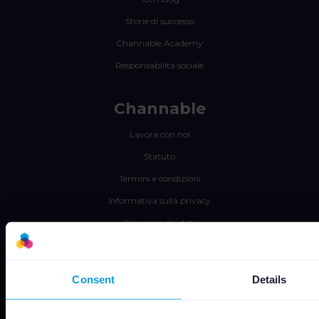
Storie di successo
Channable Academy
Responsabilità sociale
Channable
Lavora con noi
Statuto
Termini e condizioni
Informativa sulla privacy
Sicurezza dei dati
Subprocessors
Bug bounty
Consent
Details
Gestione dei cookie
Job Applicant Privacy Policy