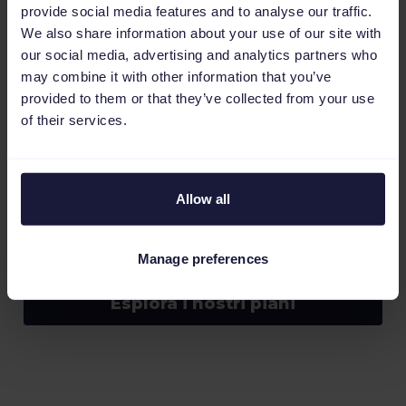
perfezionare l'integrazione dei tuoi dati Criteo.
provide social media features and to analyse our traffic.
We also share information about your use of our site with
Parla con un esperto
our social media, advertising and analytics partners who
may combine it with other information that you’ve
provided to them or that they’ve collected from your use
of their services.
Prezzi scalabili
Allow all
Scegli un piano che si adatti al tuo numero di
SKU. Goditi la flessibilità mensile senza impegni a
Manage preferences
lungo termine.
Esplora i nostri piani