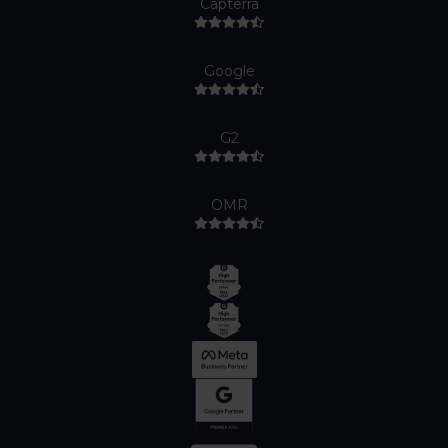
Capterra
Google
G2
OMR