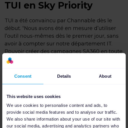
TUI en Sky Priority
TUI a été convaincu par Channable dès le
début. “Nous avons été en mesure d’utiliser
l’outil nous-mêmes dès le premier jour, sans
avoir à compter sur notre département IT.
Pouvoir créer des campagnes SA360 en toute
facilité et
gagner en flexibilité
nous a poussé
à utiliser Channable sur tous nos marchés“,
raconte Jeroen.
Consent
Details
About
Le plus gros avantage a cependant été le
gain de temps
non négligeable observé par
This website uses cookies
TUI. “Channable nous permet de gagner du
We use cookies to personalise content and ads, to
temps, la création de synergies a réellement
provide social media features and to analyse our traffic.
profité à tous nos marchés. L’outil participe
We also share information about your use of our site with
vraiment à l’amélioration du travail en équipe
our social media, advertising and analytics partners who