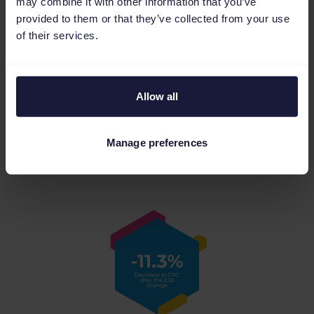
may combine it with other information that you’ve
provided to them or that they’ve collected from your use
de données, sans douleur - Axel
of their services.
Falck, Head of SEA, Le Mage du
SEA.
Allow all
Résultat
Manage preferences