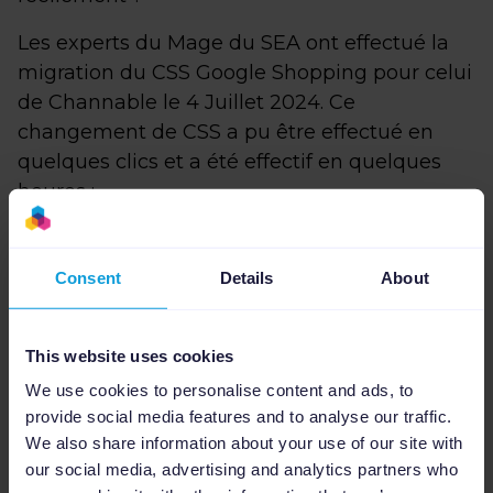
Les experts du Mage du SEA ont effectué la
migration du CSS Google Shopping pour celui
de Channable le 4 Juillet 2024. Ce
changement de CSS a pu être effectué en
quelques clics et a été effectif en quelques
heures :
La demande de changement
Consent
Details
About
de CSS a été faite en fin de
matinée vers 11h et a été
This website uses cookies
effective quelques heures plus
We use cookies to personalise content and ads, to
tard, en début d'après-midi le
provide social media features and to analyse our traffic.
We also share information about your use of our site with
même jour. Le changement a
our social media, advertising and analytics partners who
été rapide et efficace, sans perte