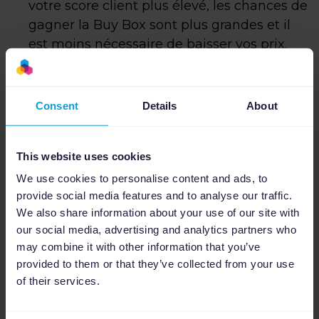
votre score client plus élevé, les chances de
gagner la Buy Box sont plus grandes et il
est moins nécessaire de baisser vos prix.
Délai de livraison : Là encore, si un
concurrent propose des délais de livraison
Consent
Details
About
moins favorables que ceux de votre
boutique, il est moins nécessaire de
concurrencer ses prix. La règle que vous
This website uses cookies
définissez ici garantit que vous n'appliquez
We use cookies to personalise content and ads, to
pas de réductions de prix dans ce cas.
provide social media features and to analyse our traffic.
We also share information about your use of our site with
our social media, advertising and analytics partners who
Résultats
may combine it with other information that you’ve
Dans le cadre du test de notre hypothèse,
provided to them or that they’ve collected from your use
une augmentation de 5% sur la marge a
of their services.
finalement été réalisée. Et aucun produit n'a
été vendu en dessous du prix de vente