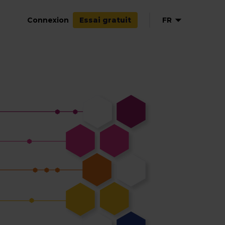
Connexion
FR
Essai gratuit
EN
NL
DE
ES
IT
PL