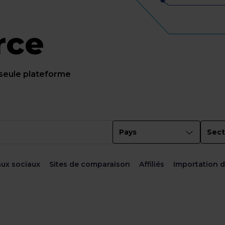
rce
 seule plateforme
Pays
Sect
ux sociaux
Sites de comparaison
Affiliés
Importation 