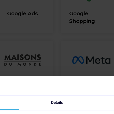
Google Ads
Google
Shopping
Maisons du
Meta Product
Monde
Catalog
Details