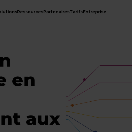
olutions
Ressources
Partenaires
Tarifs
Entreprise
en
e en
nt aux