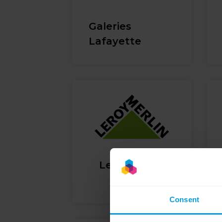
Galeries
Lafayette
Leroy Merlin
Consent