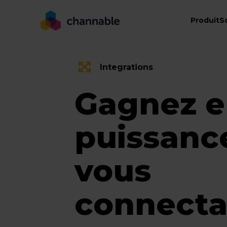
Intégrations | Channable
Produit
S
Integrations
Gagnez 
puissanc
vous
connecta