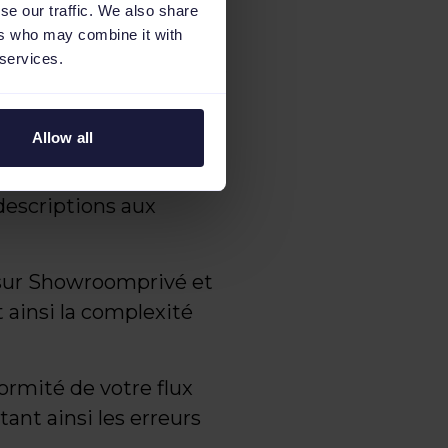
se our traffic. We also share
ers who may combine it with
 services.
its pour vous permettre
outique directement via
Allow all
ors" pour transformer
descriptions aux
 sur Showroomprivé et
 ainsi la complexité
formité de votre flux
ant ainsi les erreurs