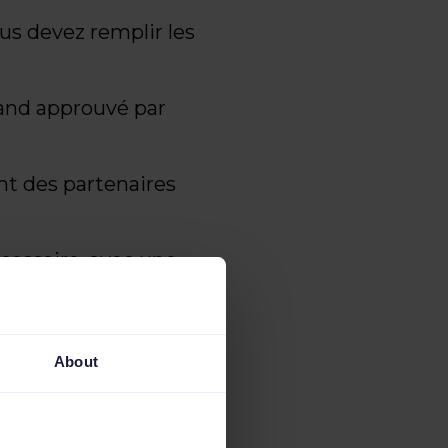
us devez remplir les
and approuvé par
nt des partenaires
cessaire, avec une
odes EAN valides.
About
mprivé avec