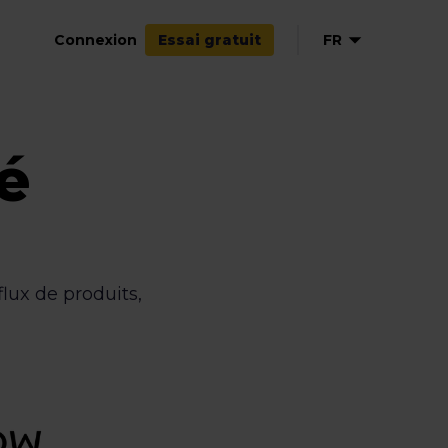
Connexion
FR
Essai gratuit
é
lux de produits,