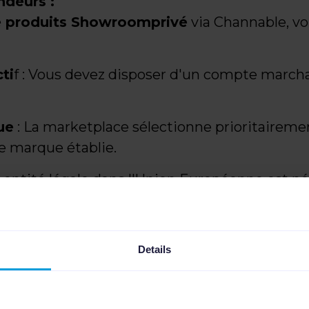
ndeurs :
e produits Showroomprivé
via Channable, vo
ti
f : Vous devez disposer d'un compte march
ue
: La marketplace sélectionne prioritaireme
e marque établie.
 entité légale dans l'Union Européenne est né
 le vendeur (FBM).
rds
: Tous les produits doivent posséder des c
Details
 de l'intégration Showroo