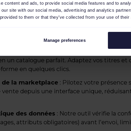
e content and ads, to provide social media features and to analy
 our site with our social media, advertising and analytics partn
 provided to them or that they’ve collected from your use of their
matise la transmission de vos données produ
ité de manière sereine. En connectant votre b
'une gestion centralisée.
Manage preferences
gles intelligentes
: Utilisez des règles "si-al
n un catalogue parfait. Adaptez vos titres et 
eforme en quelques clics.
e de la marketplace
: Pilotez votre présence
 vente depuis une interface unique, réduisant
tique des données
: Notre outil vérifie la con
s, attributs obligatoires) avant l'envoi, limit