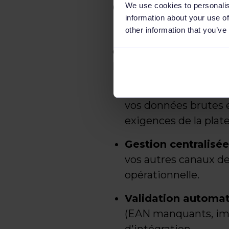
Channable
We use cookies to personalis
information about your use of
other information that you’ve
L'outil Channable auto
de piloter votre activ
l'API, vous bénéficiez d
Optimisation par rè
vos données brutes e
exigences de la plat
Gestion centralisé
vos autres canaux de
opérationnelle.
Validation automa
(EAN manquants, image