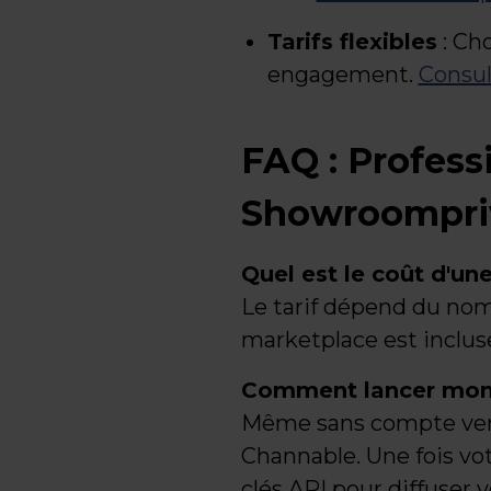
Tarifs flexibles
: Cho
engagement.
Consult
FAQ : Profes
Showroompri
Quel est le coût d'un
Le tarif dépend du nomb
marketplace est inclus
Comment lancer mon 
Même sans compte vend
Channable. Une fois v
clés API pour diffuser v