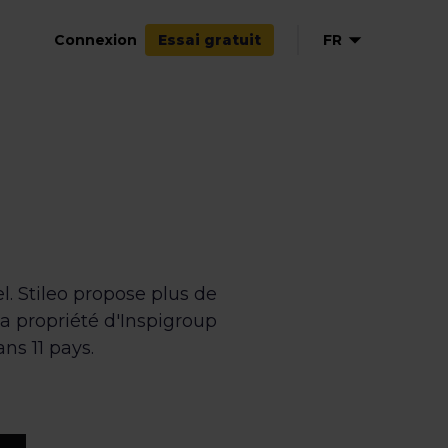
Connexion
FR
Essai gratuit
EN
ES
IT
. Stileo propose plus de
la propriété d'Inspigroup
ns 11 pays.