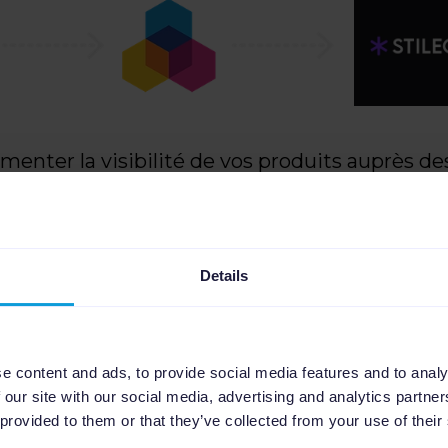
gmenter la visibilité de vos produits auprès d
mi des marques réputées. Lorsque les clients 
s seront redirigés vers votre site e-commerce o
Créez un flux Stileo dans Channable en quelq
Details
 publicité dès aujourd'hui.
e content and ads, to provide social media features and to analy
 our site with our social media, advertising and analytics partn
 provided to them or that they’ve collected from your use of their