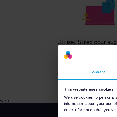
Utilisez Stileo pour au
et vous positionner par
produit dans Stileo, il
compléter leur achat. 
Consent
commencez à faire de la
This website uses cookies
We use cookies to personalis
web
information about your use of
other information that you’ve