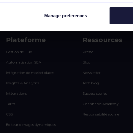
Manage preferences
Plateforme
Ressources
Gestion de Flux
Presse
Automatisation SEA
Blog
Intégration de marketplaces
Newsletter
Insights & Analytics
Tech blog
Intégrations
Success stories
Tarifs
Channable Academy
CSS
Responsabilité sociale
Editeur dimages dynamiques