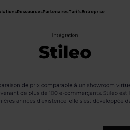
olutions
Ressources
Partenaires
Tarifs
Entreprise
Intégration
Stileo
paraison de prix comparable à un showroom virtuel
rovenant de plus de 100 e-commerçants. Stileo est 
mières années d'existence, elle s'est développée da