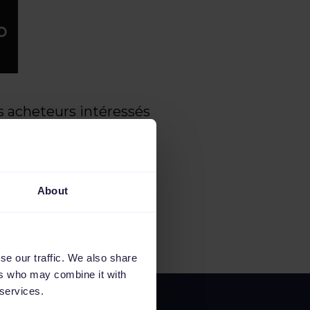
es acheteurs intéressés
cliquent sur votre
ù ils pourront
ues minutes et
About
se our traffic. We also share
ers who may combine it with
 services.