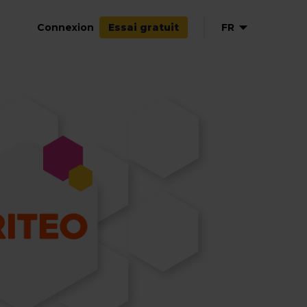
Connexion
FR
Essai gratuit
EN
NL
DE
ES
IT