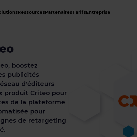
olutions
Ressources
Partenaires
Tarifs
Entreprise
teo
teo, boostez
s publicités
réseau d'éditeurs
x produit Criteo pour
tes de la plateforme
tomatisée pour
gnes de retargeting
é.