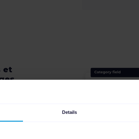
 et
ages
s en utilisant notre
jouter des prix, des
promotionnels
Details
ts.
ur d'Image