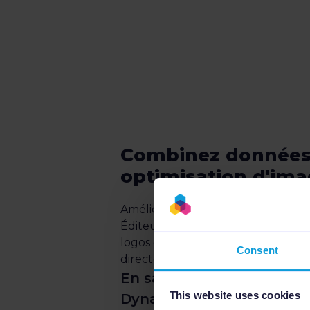
Combinez données
optimisation d'im
Améliorez vos annonces dynamique
Éditeur d'Image Dynamique pour a
logos de marque ou des badges 
Consent
directement sur vos visuels produi
En savoir plus sur l'Édite
This website uses cookies
Dynamique