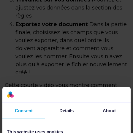
ajustez vos données dans la section des
règles.
Exportez votre document
Dans la partie
finale, choisissez les champs que vous
voulez exporter, dans quel ordre ils
doivent apparaître et comment vous
voulez les nommer. Ensuite vous n'avez
plus qu'à exporter le fichier nouvellement
créé !
Cette courte vidéo vous montre comment
convertir un fichier XML dans Channable :
Consent
Details
About
This website uses cookies