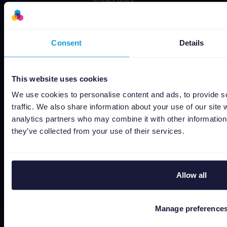
Data security
Subprocessors
Consent
Details
Bug bounty
Politique de cookies
This website uses cookies
Job Applicant Privacy Policy
Do Not Sell or Share My Personal Information
We use cookies to personalise content and ads, to provide s
traffic. We also share information about your use of our site 
analytics partners who may combine it with other information 
they’ve collected from your use of their services.
Allow all
Capterra
Manage preference
Google