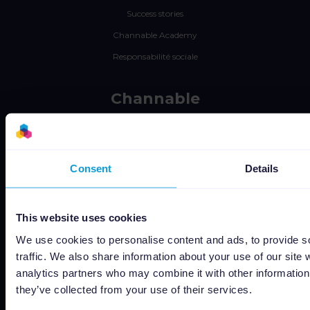
Success stories
Channable Academy
Responsabilité sociale
Channable
Offres d’emploi
Statut
Conditions générales
Consent
Details
Privacy policy
Data security
This website uses cookies
Subprocessors
We use cookies to personalise content and ads, to provide s
Bug bounty
traffic. We also share information about your use of our site 
analytics partners who may combine it with other information 
Politique de cookies
they’ve collected from your use of their services.
Job Applicant Privacy Policy