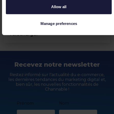
prévisions
Allow all
Black Friday
Fêtes
Manage preferences
Télécharger
Recevez notre newsletter
Restez informé sur l'actualité du e-commerce,
les dernières tendances du marketing digital et,
bien sûr, les nouvelles fonctionnalités de
Channable !
Prénom
Nom