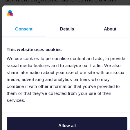
pour cibler davantage de consommateurs, les
retailers auront besoin d’
automatiser leurs
activités marketing
grâce à un
outil de
Consent
Details
About
gestion de flux
comme Channable.
Channable vous permet d’offrir les bonnes
promotions aux bons utilisateurs, et au bon
This website uses cookies
moment.
We use cookies to personalise content and ads, to provide
social media features and to analyse our traffic. We also
share information about your use of our site with our social
media, advertising and analytics partners who may
combine it with other information that you’ve provided to
them or that they’ve collected from your use of their
services.
Allow all