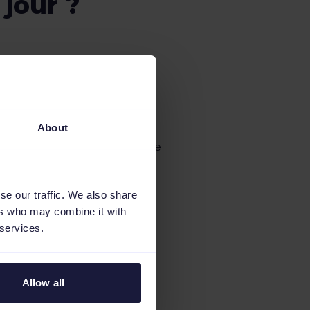
jour ?
Remplir le
formulaire
About
Terminer par remplir le
formulaire ci-dessus.
se our traffic. We also share
ers who may combine it with
 services.
Allow all