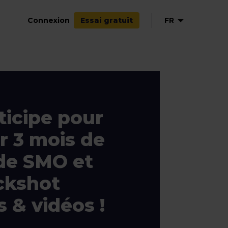
Connexion
FR
Essai gratuit
EN
ticipe pour
r 3 mois de
de SMO et
ckshot
 & vidéos !