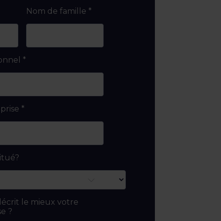
Nom de famille
*
ionnel
*
prise
*
itué?
écrit le mieux votre
se ?