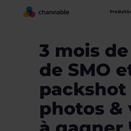
Produit
S
3 mois de
de SMO e
packshot
photos & 
à gagner 