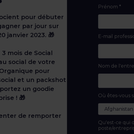
Prénom
*
socient pour débuter
gagner par jour sur
0 janvier 2023. 🎁
E-mail profess
 3 mois de Social
au social de votre
Nom de l'entre
a Organique pour
 social et un packshot
mportez un goodie
Où êtes-vous s
ise ! 🎁
 tenter de remporter
Qu'est-ce qui d
poste/entrepri