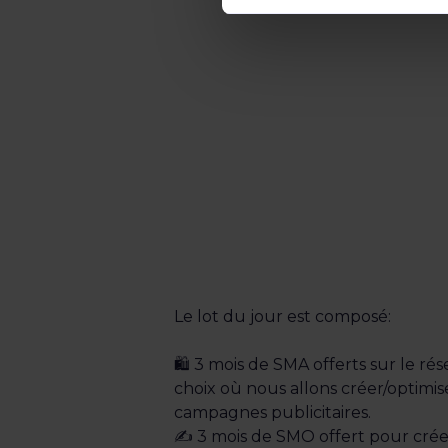
Le lot du jour est composé:
🛍️ 3 mois de SMA offerts sur le ré
choix où nous allons créer/optimis
campagnes publicitaires.
✍️ 3 mois de SMO offert pour créer