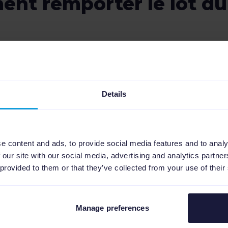
nt remporter le lot du 
Commentaire sur
LinkedIn
Details
Commenter le post du jour sur
LinkedIn et mentionner un(e)
ami(e) ou collègue.
e content and ads, to provide social media features and to analy
Commenter le post
 our site with our social media, advertising and analytics partn
 provided to them or that they’ve collected from your use of their
Lire le règlement du
Manage preferences
jeu