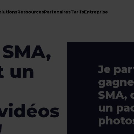
olutions
Ressources
Partenaires
Tarifs
Entreprise
 SMA,
t un
Je par
gagne
SMA, 
vidéos
un pa
photos
!