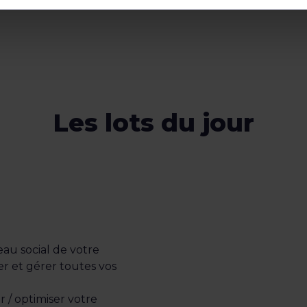
Les lots du jour
seau social de votre
er et gérer toutes vos
 / optimiser votre