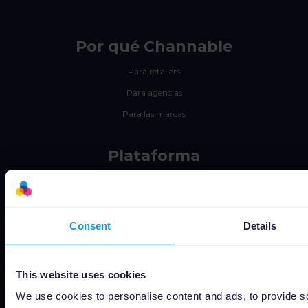
Por qué Channable
Para retailers
Para agencias
Para las marcas
Plataforma
Gestión de Feeds
Optimización PPC
Integración de marketplaces
Consent
Details
Insights & Analytics
Integraciones
This website uses cookies
Tarifas
We use cookies to personalise content and ads, to provide s