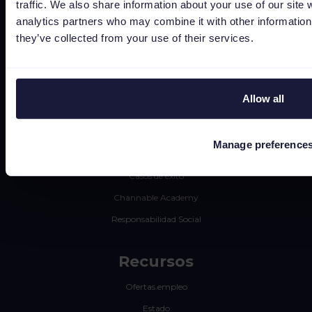
CSS
traffic. We also share information about your use of our site 
analytics partners who may combine it with other information 
Editor de imágenes dinámicas
they’ve collected from your use of their services.
Aprende
Prensa
Allow all
Blog
Newsletter
Manage preference
Tech blog
Casos de éxito
Channable Academy
Responsabilidad Social
Recursos
Ofertas empleo
Estado