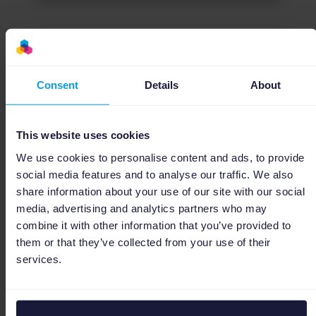
Jill Kiwitt
Consent
Details
About
Author
Jill Kiwitt es Product Marketing Manager
This website uses cookies
en Channable, especializada en
We use cookies to personalise content and ads, to provide
marketplaces y en el ecosistema
social media features and to analyse our traffic. We also
multicanal de eCommerce. Con el foco en
share information about your use of our site with our social
el crecimiento estratégico y el marketing
media, advertising and analytics partners who may
basado en datos, aplica su experiencia en
combine it with other information that you’ve provided to
gestión de feeds, PPC y estrategia en la
them or that they’ve collected from your use of their
región DACH para ayudar a las empresas a
services.
escalar. Su objetivo es hacer que los datos
de producto y las soluciones de publicidad
sean tanto comprensibles como rentables.