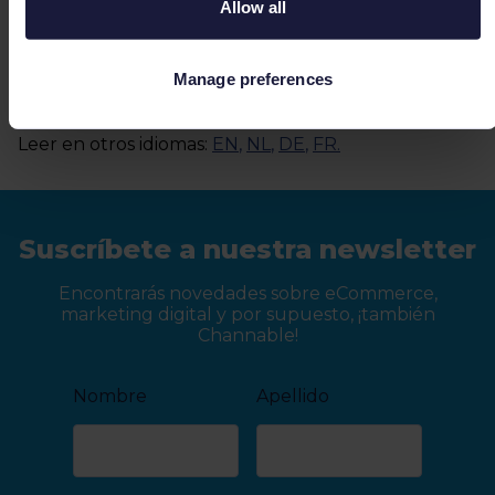
Allow all
Manage preferences
Leer en otros idiomas:
EN
,
NL
,
DE
,
FR
.
Suscríbete a nuestra newsletter
Encontrarás novedades sobre eCommerce,
marketing digital y por supuesto, ¡también
Channable!
Nombre
Apellido