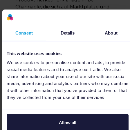
Channable, die sich auf Marktplätze und
Multichannel-E-Commerce spezialisiert
hat. Sie konzentriert sich auf strategisches
Wachstum und datengesteuertes
Consent
Details
About
Marketing und nutzt ihr Know-how in den
Bereichen Feed Management, SEA und
Strategie, um Unternehmen in der DACH-
This website uses cookies
Region zum Erfolg zu verhelfen. Jill setzt
sich dafür ein, komplexe Produktdaten
We use cookies to personalise content and ads, to provide
und Werbelösungen für Kundinnen und
social media features and to analyse our traffic. We also
Kunden verständlich und
share information about your use of our site with our social
gewinnbringend nutzbar zu machen.
media, advertising and analytics partners who may combine
it with other information that you’ve provided to them or that
they’ve collected from your use of their services.
Allow all
In anderen Sprachen lesen:
EN
,
NL
,
FR
,
ES
.