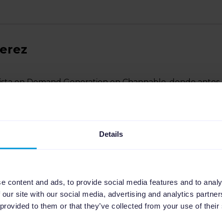
Perez
alista en Demand Generation en Channable, donde antes
ager para España. Está enfocada en crear y optimizar
nerar leads cualificados y aumentar el crecimiento, con
español. Ayuda a agencias y anunciantes a sacarle el
a tareas como posicionamiento en marketplaces,
Details
 sincronización basada en datos.
e content and ads, to provide social media features and to analy
 our site with our social media, advertising and analytics partn
 provided to them or that they’ve collected from your use of their