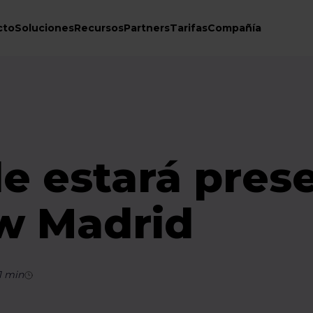
cto
Soluciones
Recursos
Partners
Tarifas
Compañía
e estará pres
w Madrid
1
min