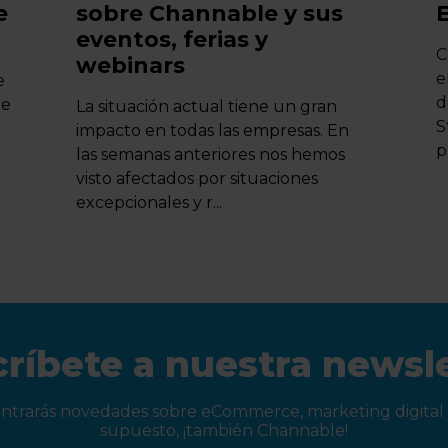
e
sobre Channable y sus
eventos, ferias y
C
webinars
el Digital Enterprise Sh
e
d
be
La situación actual tiene un gran
S
impacto en todas las empresas. En
p.
las semanas anteriores nos hemos
visto afectados por situaciones
excepcionales y r...
ríbete a nuestra newsl
ntrarás novedades sobre eCommerce, marketing digital 
supuesto, ¡también Channable!