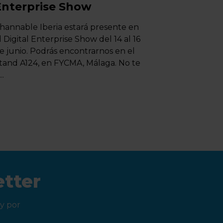
Enterprise Show
hannable Iberia estará presente en
ow del 14 al 16
e junio. Podrás encontrarnos en el
tand A124, en FYCMA, Málaga. No te
..
etter
y por