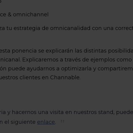
5
nce & omnichannel
iza tu estrategia de omnicanalidad con una correc
ta ponencia se explicarán las distintas posibilid
mnicanal. Explicaremos a través de ejemplos como
ón puede ayudarnos a optimizarla y compartire
uestros clientes en Channable.
eria y hacernos una visita en nuestros stand, pued
en el siguiente
enlace
.