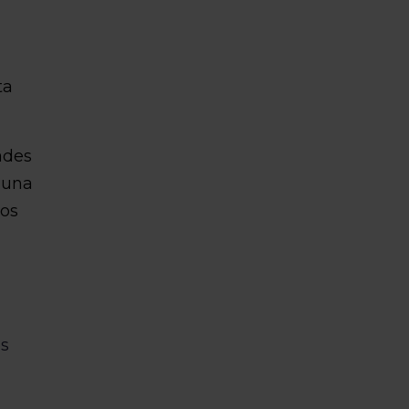
ta
ades
 una
mos
es