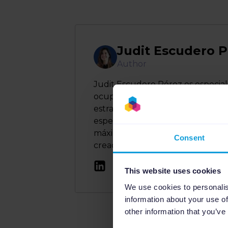
Judit Escudero 
Author
Judit Escudero Pérez es especi
ocupaba el rol de Marketing Man
estrategias de marketing para ge
especial atención en el mercado 
máximo partido a Channable par
Consent
creación de anuncios dinámicos y
This website uses cookies
We use cookies to personalis
information about your use of
other information that you’ve