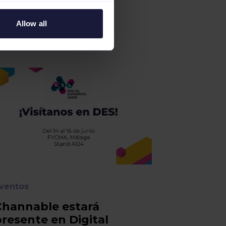
Allow all
ventos
Channable estará
presente en Digital