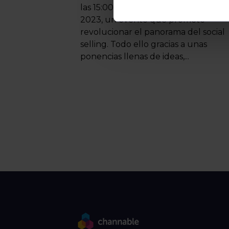
las 15:00 para asistir al IMPACT cube
2023, un evento que promete
revolucionar el panorama del social
selling. Todo ello gracias a unas
ponencias llenas de ideas,...