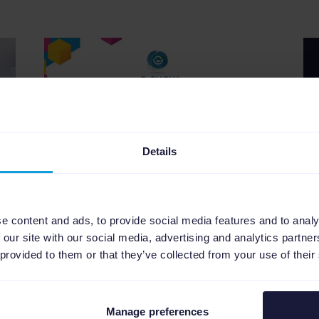
Details
Eventos
E
2
min
e content and ads, to provide social media features and to analy
Channable estará
B
 our site with our social media, advertising and analytics partn
presente en E-show
 provided to them or that they’ve collected from your use of their
e
Barcelona
e
Channable Iberia estará presente en
E-show Barcelona los días 7 y 8 de
Manage preferences
 a