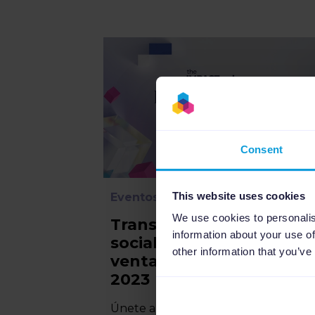
Consent
This website uses cookies
Eventos
2
min
We use cookies to personalis
Transforma tus redes
information about your use of
sociales en canales de
other information that you’ve
venta en el IMPACT cub
2023
Únete a nosotros el 6 de septiembre