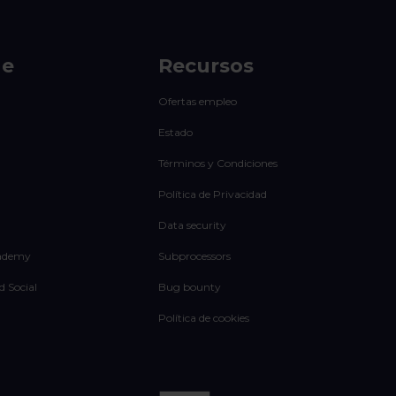
de
Recursos
Ofertas empleo
Estado
Términos y Condiciones
Política de Privacidad
Data security
ademy
Subprocessors
d Social
Bug bounty
Política de cookies