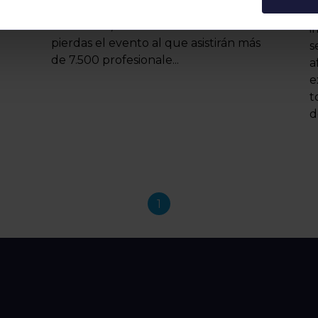
marzo. Podrás encontrarnos en el
L
Stand E30, en Fira Barcelona. No te
i
pierdas el evento al que asistirán más
s
de 7.500 profesionale...
a
e
t
d
1