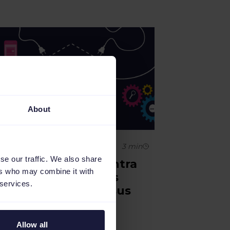
About
ventos
3
min
se our traffic. We also share
log en vivo: encuentra
ers who may combine it with
todas las novedades
 services.
sobre Channable y sus
ventos, ferias y
webinars
Allow all