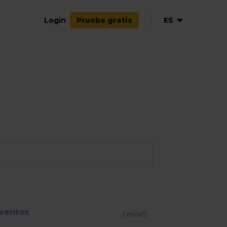
Login
ES
Prueba gratis
EN
NL
DE
FR
IT
PL
ventos
1
min