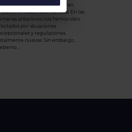
a situación actual tiene un gran
mpacto en todas las empresas. En las
emanas anteriores nos hemos visto
fectados por situaciones
xcepcionales y regulaciones
otalmente nuevas. Sin embargo,
ebemo...