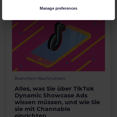
Manage preferences
Branchen-Nachrichten
Alles, was Sie über TikTok
Dynamic Showcase Ads
wissen müssen, und wie Sie
sie mit Channable
einrichten