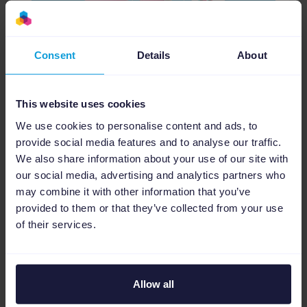
Consent
Details
About
Lösungen
This website uses cookies
Erste Schritte mit TikTok-
We use cookies to personalise content and ads, to
Advertising
provide social media features and to analyse our traffic.
We also share information about your use of our site with
Mit 1,59 Milliarden aktiven Nutzer:innen ist
our social media, advertising and analytics partners who
TikTok-Avertising aus keiner digitalen
may combine it with other information that you’ve
Marketingstrategie mehr wegzudenken.
provided to them or that they’ve collected from your use
Entdecke, wie du in 7 einfachen Schritten
of their services.
mit TikTok-Ads loslegst....
Marktplätze
Social Media
Allow all
Read more