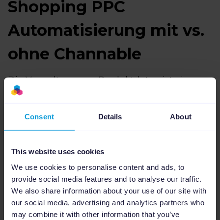
Shopping PPC
Automatisierung mit vs.
ohne Channable
Die Verwaltung von Produktdaten ist eine
mühsame und zeitraubende Aufgabe. Um
den Gewinn in puncto Produktivität und
Consent
Details
About
Zeitersparnis zu ermitteln, hat dreifive
KORRES und andere Kundinnen und Kunden,
die Channable nutzen, mit denen verglichen,
This website uses cookies
die das nicht tun.
We use cookies to personalise content and ads, to
provide social media features and to analyse our traffic.
Bei Kundinnen und Kunden, die keine Google
We also share information about your use of our site with
Shopping Feed Automation mit Channable
our social media, advertising and analytics partners who
eingerichtet haben, beobachtete dreifive für
may combine it with other information that you’ve