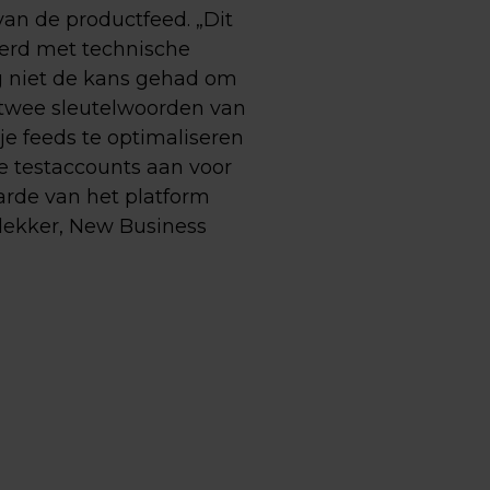
an de productfeed. „Dit
erd met technische
 niet de kans gehad om
e twee sleutelwoorden van
 je feeds te optimaliseren
e testaccounts aan voor
arde van het platform
rdekker, New Business