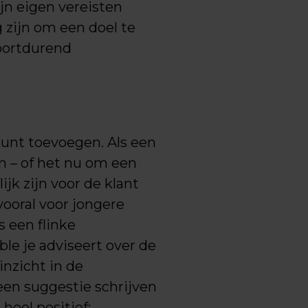
ijn eigen vereisten
g zijn om een doel te
voortdurend
kunt toevoegen. Als een
em – of het nu om een
jk zijn voor de klant
vooral voor jongere
s een flinke
le je adviseert over de
nzicht in de
 een suggestie schrijven
heel positief: