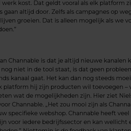
 werk kost. Dat geldt vooral als elk platform z
s gaan altijd door. Zelfs als campagnes op we
ijven groeien. Dat is alleen mogelijk als we 
doen.”
an Channable is dat je altijd nieuwe kanalen 
e nog niet in de tool staat, is dat geen proble
ds kanaal gaat. Het kan dan nog steeds moeili
 platform hij zijn producten wil toevoegen – 
ten wat de mogelijkheden zijn. Hier ziet Niel
oor Channable. „Het zou mooi zijn als Channab
w specifieke webshop. Channable heeft veel i
jn voor iedere bedrijfssector en kan wellicht
heden.” Niettemin is de feedback van klanten 