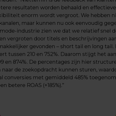
etere resultaten worden behaald en effectie
ibiliteit enorm wordt vergroot. We hebben nie
kanalen, maar kunnen nu ook eenvoudig geg
 mode-industrie zien we dat we relatief snel 
 vergroten door titels en beschrijvingen aa
kkelijker gevonden – short tail en long tail
ert tussen 210 en 752%. Daarom stijgt het aan
09 en 874%. De percentages zijn hier structu
naar de zoekopdracht kunnen sturen, waardoo
ntal conversies met gemiddeld 485% toegenom
een betere ROAS (+185%).”