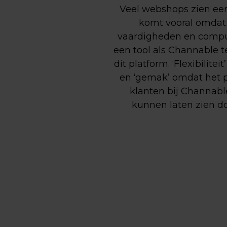
Veel webshops zien een
komt vooral omdat
vaardigheden en compu
een tool als Channable t
dit platform. ‘Flexibilit
en ‘gemak’ omdat het p
klanten bij Channabl
kunnen laten zien do