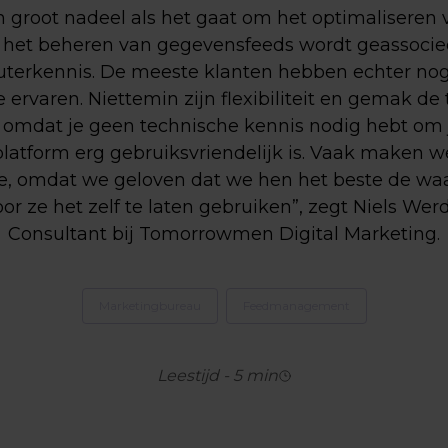
 groot nadeel als het gaat om het optimaliseren v
 het beheren van gegevensfeeds wordt geassocie
terkennis. De meeste klanten hebben echter nog
e ervaren. Niettemin zijn flexibiliteit en gemak d
eit’ omdat je geen technische kennis nodig hebt om
latform erg gebruiksvriendelijk is. Vaak maken w
e, omdat we geloven dat we hen het beste de wa
or ze het zelf te laten gebruiken”, zegt Niels We
Consultant bij Tomorrowmen Digital Marketing.
Marketingbureau
Feedmanagement
Leestijd
-
5
min