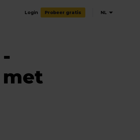
Login
NL
Probeer gratis
EN
DE
-
FR
ES
IT
 met