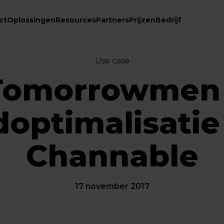
ct
Oplossingen
Resources
Partners
Prijzen
Bedrijf
Use case
Tomorrowmen 
doptimalisatie
Channable
17 november 2017