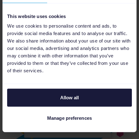
voor jouw bedrijf.
This website uses cookies
Onze tool laat je kiezen: Wil je dezelfde prijs als
We use cookies to personalise content and ads, to
de goedkoopste aanbieder? Of wil je net iets
provide social media features and to analyse our traffic.
goedkoper zijn? Je kunt zelfs duurder zijn dan
We also share information about your use of our site with
een bepaalde concurrent.
our social media, advertising and analytics partners who
may combine it with other information that you’ve
Zo houd je altijd controle over je prijzen en zorg
provided to them or that they’ve collected from your use
je voor je winst.
of their services.
Allow all
Manage preferences