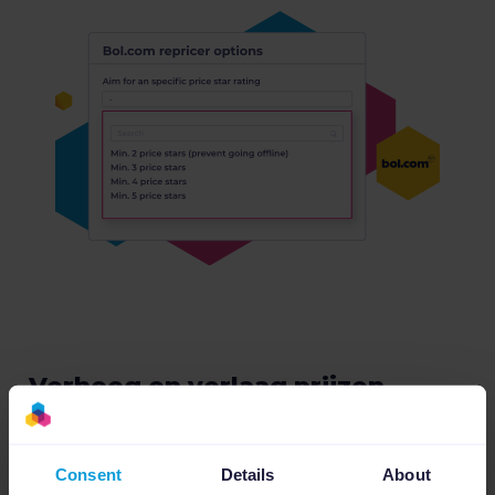
Verhoog en verlaag prijzen
automatisch
Met Channable's Repricer kun je eenvoudig je
Consent
Details
About
prijzen aanpassen op basis van wat het beste is