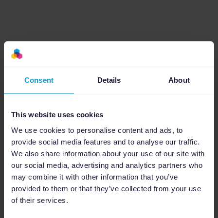
Extra bronnen voor het instellen
Consent
Details
About
van je WooCommerce-integratie
This website uses cookies
We use cookies to personalise content and ads, to
provide social media features and to analyse our traffic.
We also share information about your use of our site with
our social media, advertising and analytics partners who
Help Center
may combine it with other information that you’ve
provided to them or that they’ve collected from your use
Technische handleiding en best practices voor
of their services.
het koppelen van WooCommerce aan
Channable via de
woocommerce marketplace