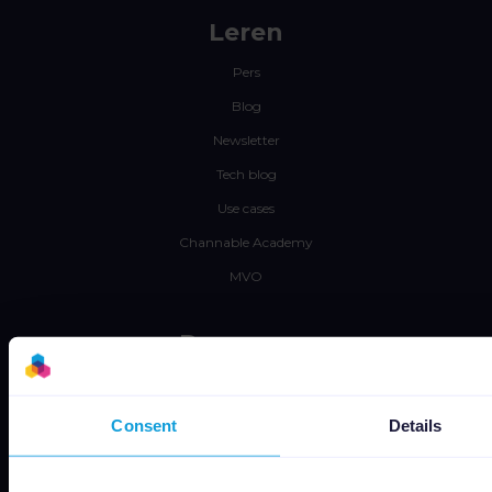
Leren
Pers
Blog
Newsletter
Tech blog
Use cases
Channable Academy
MVO
Resources
Werken bij
Status
Consent
Details
Algemene voorwaarden
Privacyverklaring