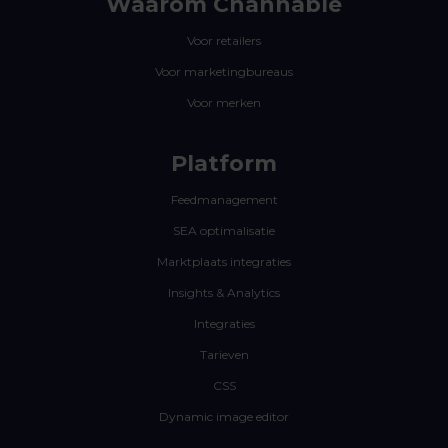
Waarom Channable
Voor retailers
Voor marketingbureaus
Voor merken
Platform
Feedmanagement
SEA optimalisatie
Marktplaats integraties
Insights & Analytics
Integraties
Tarieven
CSS
Dynamic image editor