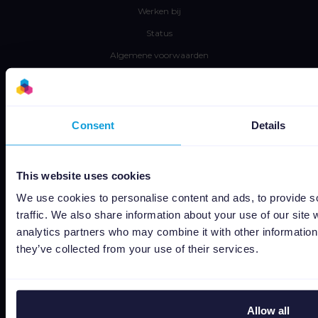
Werken bij
Status
Algemene voorwaarden
Privacyverklaring
Data security
Subprocessors
Consent
Details
Bug bounty
Cookie policy
This website uses cookies
Job Applicant Privacy Policy
We use cookies to personalise content and ads, to provide s
Do Not Sell or Share My Personal Information
traffic. We also share information about your use of our site 
analytics partners who may combine it with other information 
they’ve collected from your use of their services.
Allow all