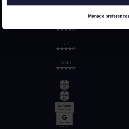
Capterra
Manage preference
Google
G2
OMR