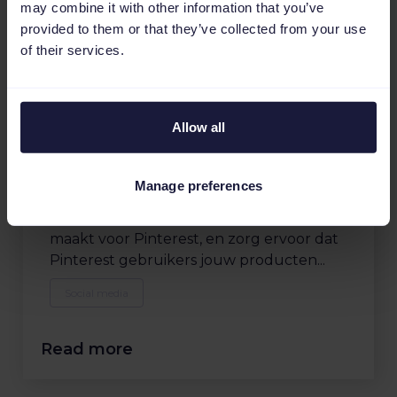
may combine it with other information that you’ve
provided to them or that they’ve collected from your use
of their services.
Oplossingen
Haal het beste uit het
Allow all
adverteren op Pinterest
Wist je al dat je ook kunt adverteren op
Manage preferences
het social media kanaal Pinterest? Lees in
deze blog hoe je relevante advertenties
maakt voor Pinterest, en zorg ervoor dat
Pinterest gebruikers jouw producten...
Social media
Read more